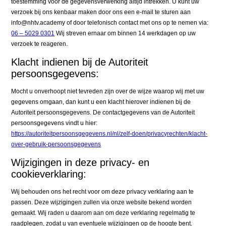
toestemming voor de gegevensverwerking altijd intrekken. U kunt uw
verzoek bij ons kenbaar maken door ons een e-mail te sturen aan
info@nhtv.academy of door telefonisch contact met ons op te nemen via:
06 – 5029 0301
Wij streven ernaar om binnen 14 werkdagen op uw
verzoek te reageren.
Klacht indienen bij de Autoriteit
persoonsgegevens:
Mocht u onverhoopt niet tevreden zijn over de wijze waarop wij met uw
gegevens omgaan, dan kunt u een klacht hierover indienen bij de
Autoriteit persoonsgegevens. De contactgegevens van de Autoriteit
persoonsgegevens vindt u hier:
https://autoriteitpersoonsgegevens.nl/nl/zelf-doen/privacyrechten/klacht-
over-gebruik-persoonsgegevens
Wijzigingen in deze privacy- en
cookieverklaring:
Wij behouden ons het recht voor om deze privacy verklaring aan te
passen. Deze wijzigingen zullen via onze website bekend worden
gemaakt. Wij raden u daarom aan om deze verklaring regelmatig te
raadplegen, zodat u van eventuele wijzigingen op de hoogte bent.