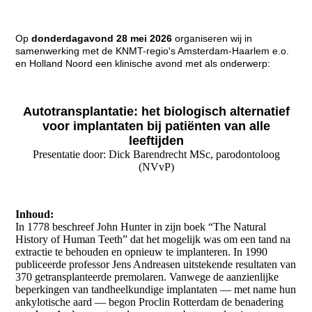
Op
donder
dagavond
28 mei 2026
organiseren wij in
samenwerking met de KNMT-regio's Amsterdam-Haarlem e.o.
en Holland Noord een klinische avond met als onderwerp:
Autotransplantatie: het biologisch alternatief
voor implantaten bij
patiënten van alle
leeftijden
Presentatie door: Dick Barendrecht MSc, parodontoloog
(NVvP)
Inhoud:
In 1778 beschreef John Hunter in zijn boek “The Natural
History of Human Teeth” dat het mogelijk was om een tand na
extractie te behouden en opnieuw te implanteren. In 1990
publiceerde professor Jens Andreasen uitstekende resultaten van
370 getransplanteerde premolaren. Vanwege de aanzienlijke
beperkingen van tandheelkundige implantaten — met name hun
ankylotische aard — begon Proclin Rotterdam de benadering