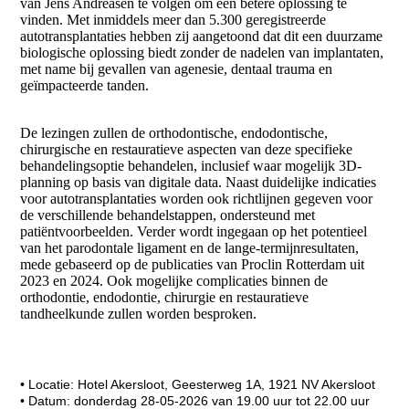
van Jens Andreasen te volgen om een betere oplossing te
vinden. Met inmiddels meer dan 5.300 geregistreerde
autotransplantaties hebben zij aangetoond dat dit een duurzame
biologische oplossing biedt zonder de nadelen van implantaten,
met name bij gevallen van agenesie, dentaal trauma en
geïmpacteerde tanden.
De lezingen zullen de orthodontische, endodontische,
chirurgische en restauratieve aspecten van deze specifieke
behandelingsoptie behandelen, inclusief waar mogelijk 3D-
planning op basis van digitale data. Naast duidelijke indicaties
voor autotransplantaties worden ook richtlijnen gegeven voor
de verschillende behandelstappen, ondersteund met
patiëntvoorbeelden. Verder wordt ingegaan op het potentieel
van het parodontale ligament en de lange-termijnresultaten,
mede gebaseerd op de publicaties van Proclin Rotterdam uit
2023 en 2024. Ook mogelijke complicaties binnen de
orthodontie, endodontie, chirurgie en restauratieve
tandheelkunde zullen worden besproken.
• Locatie: Hotel Akersloot, Geesterweg 1A, 1921 NV Akersloot
• Datum: donderdag 28-05-2026 van 19.00 uur tot 22.00 uur