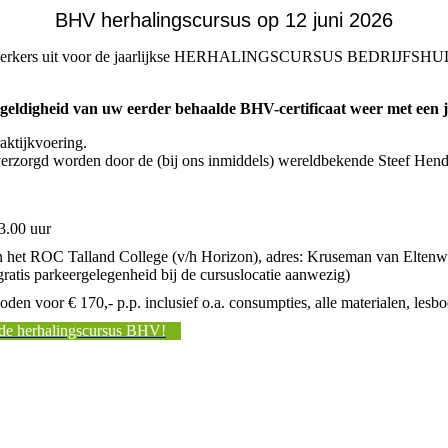
BHV herhalingscursus op 12 juni 2026
medewerkers uit voor de jaarlijkse HERHALINGSCURSUS BEDRIJ
geldigheid van uw eerder behaalde BHV-certificaat weer met een j
aktijkvoering.
verzorgd worden door de (bij ons inmiddels) wereldbekende Steef Hend
13.00 uur
in het ROC Talland College (v/h Horizon), adres: Kruseman van Elten
gratis parkeergelegenheid bij de cursuslocatie aanwezig)
n voor € 170,- p.p. inclusief o.a. consumpties, alle materialen, lesbo
 de herhalingscursus BHV!